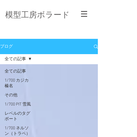
模型工房ボラード
ブログ
全ての記事
全ての記事
1/700 カジカ
榛名
その他
1/700 PIT 雪風
レベルのタグ
ボート
1/700 ネルソ
ン（トラペ）