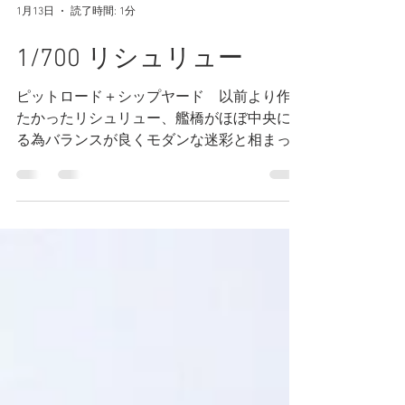
1月13日
読了時間: 1分
1/700 リシュリュー
ピットロード＋シップヤード 以前より作り
たかったリシュリュー、艦橋がほぼ中央にあ
る為バランスが良くモダンな迷彩と相まって
「カッコイイ」戦艦です。リシュリューと言
えば特徴的な艦橋の遮風装置、シップヤード
のエッチングは雰囲気良く再現されています
が空洞感が気になるのと、手を入れている内
に辻褄が合わなくなりプラ板から自作しまし
た。非常に手間はかかりましたが難易度は高
くないです。ポイントは三角板の間隔を均等