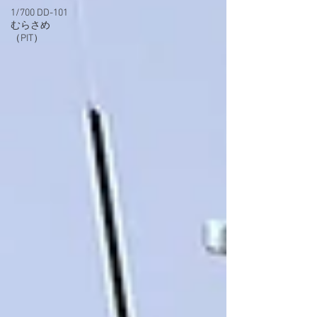
1/700 DD-101
むらさめ
（PIT）