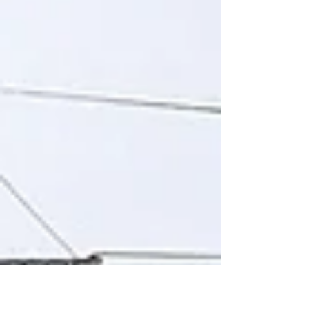
にすることで、イエローサブマリンの帯板を
フィルムから剥がさず平行四辺形に切り出し
真ん中でカットすれば角度の揃った三角板が
量産出来ます。均等な隙間はエバーグリーン
の角材を使い三角板の遮風装置になる部分を
空けて櫛状に繋げていきます。簡単な治具と
高価なエバーグリーンの尊い犠牲（ほぼ一袋
使いました）があれば何とか形に出来ます。
全体的にはキット・エッチングは合いも良く
問題ないですが、前部の波除板はただのV字
なので注意が必要です。 1/700 Richelieu