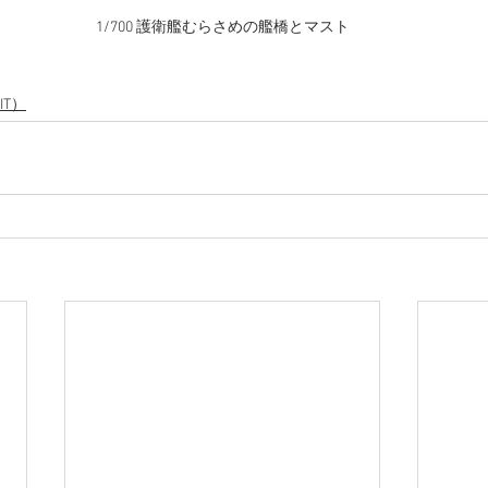
1/700 護衛艦むらさめの艦橋とマスト
IT）