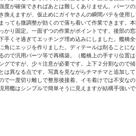
強度が確保できればあとは難しくありません。パーツの
き換えますが、仮止めにガイヤさんの瞬間パテを使用し
まっても微調整が効くので落ち着いて作業できます。本
っかり固定。一面ずつの作業がポイントです。後部の窓
下手くそ過ぎてエッチング埋め込みにしました。艦橋全
に角にエッジを作りました。ディテールは削ることにな
るので汎用パーツ等で再構築。（艦橋上の手すり位置は
ングですが、少々注意が必要です。上下２分割なので傾
とは異なる点です。写真を見ながらチマチマと追加して
ので一度切り離しで整形後接着、イモ着けでは不安なの
現用艦はシンプルで簡単そうに見えますが結構手強いで