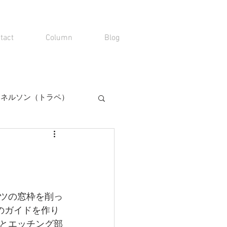
tact
Column
Blog
00 ネルソン（トラペ）
ツの窓枠を削っ
のガイドを作り
とエッチング部