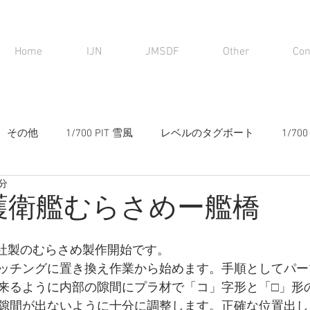
Home
IJN
JMSDF
Other
Con
その他
1/700 PIT 雪風
レベルのタグボート
1/7
2分
1 護衛艦むらさめー艦橋
ード社製のむらさめ製作開始です。
ッチングに置き換え作業から始めます。手順としてパー
来るように内部の隙間にプラ材で「コ」字形と「□」形
隙間が出ないように十分に調整します。正確な位置出し