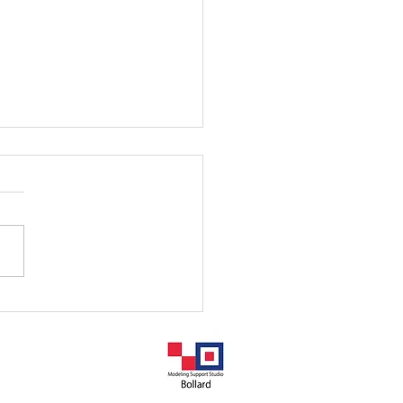
艦むらさめー煙突ほか