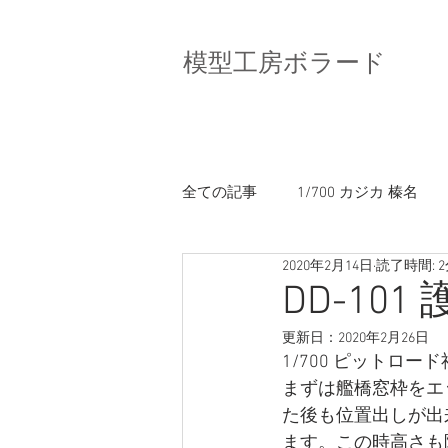
模型工房ボラード
全ての記事
1/700 カジカ 榛名
2020年2月14日
読了時間: 
1/700 DD-101 むらさめ（PIT）
DD-10
更新日：
2020年2月26日
1/700 ピットロ
まずは艦橋窓枠をエ
た後も位置出しが出
ます。この時高さも