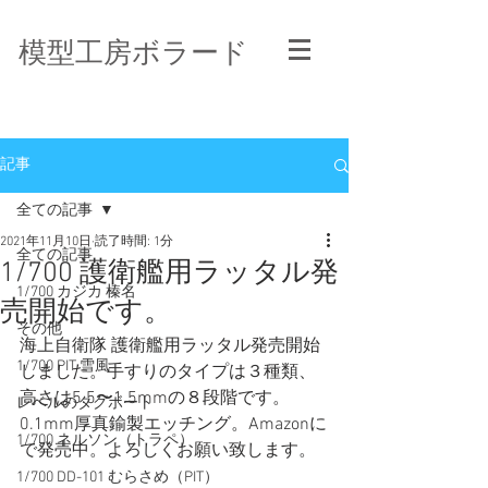
模型工房ボラード
記事
全ての記事
2021年11月10日
読了時間: 1分
全ての記事
1/700 護衛艦用ラッタル発
1/700 カジカ 榛名
売開始です。
その他
海上自衛隊 護衛艦用ラッタル発売開始
1/700 PIT 雪風
しました。手すりのタイプは３種類、
高さは5.5〜1.5mmの８段階です。
レベルのタグボート
0.1mm厚真鍮製エッチング。Amazonに
1/700 ネルソン（トラペ）
で発売中。よろしくお願い致します。
1/700 DD-101 むらさめ（PIT）