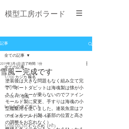
模型工房ボラード
記事
全ての記事
2019年3月4日
読了時間: 1分
全ての記事
雪風ー完成です
1/700 カジカ 榛名
塗装後は大きな問題もなく組み立て完
その他
了。ボートダビットは海魂製は懐が小
さくカッターが乗らないのでファイン
1/700 PIT 雪風
モールド製に変更、手すりは海魂の小
レベルのタグボート
型艦艇用を使いました。連装魚雷はフ
ァインモールド製（基部の位置と高さ
1/700 ネルソン（トラペ）
の調整をお忘れなく）。
1/700 DD-101 むらさめ（PIT）