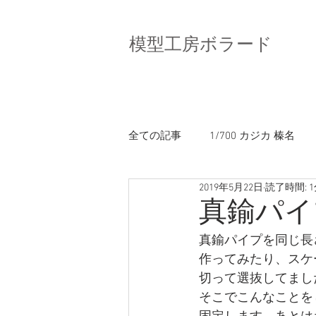
模型工房ボラード
全ての記事
1/700 カジカ 榛名
2019年5月22日
読了時間: 
1/700 DD-101 むらさめ（PIT）
真鍮パイ
真鍮パイプを同じ長
作ってみたり、スケ
切って選抜してまし
そこでこんなことを