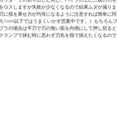
カッターでの切り出しと同じ、パイプの上に二枚の刃を
をロスしますが失敗が少なくなるので結果ムダが減りま
刃に指を乗せ力が均等になるように注意すれば簡単に同
ろ1mm以下ではうまくいかず思案中です。）もちろん
プラの場合は平刃で刃の無い面を内側にして押し切ると
クランプで挟む時に思わず刃先を指で揃えたくなるので