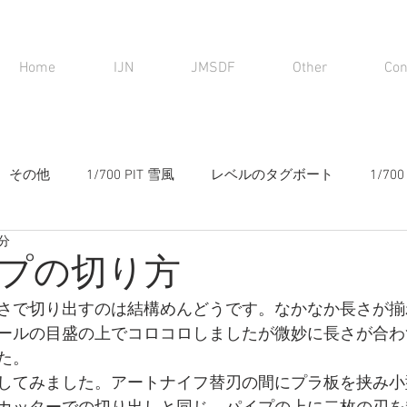
Home
IJN
JMSDF
Other
Con
その他
1/700 PIT 雪風
レベルのタグボート
1/7
1分
プの切り方
さで切り出すのは結構めんどうです。なかなか長さが揃
ールの目盛の上でコロコロしましたが微妙に長さが合わ
た。
してみました。アートナイフ替刃の間にプラ板を挟み小