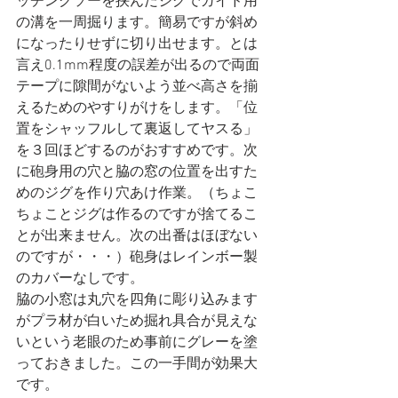
ッチングソーを挟んだジグでガイド用
の溝を一周掘ります。簡易ですが斜め
になったりせずに切り出せます。とは
言え0.1mm程度の誤差が出るので両面
テープに隙間がないよう並べ高さを揃
えるためのやすりがけをします。「位
置をシャッフルして裏返してヤスる」
を３回ほどするのがおすすめです。次
に砲身用の穴と脇の窓の位置を出すた
めのジグを作り穴あけ作業。（ちょこ
ちょことジグは作るのですが捨てるこ
とが出来ません。次の出番はほぼない
のですが・・・）砲身はレインボー製
のカバーなしです。
脇の小窓は丸穴を四角に彫り込みます
がプラ材が白いため掘れ具合が見えな
いという老眼のため事前にグレーを塗
っておきました。この一手間が効果大
です。