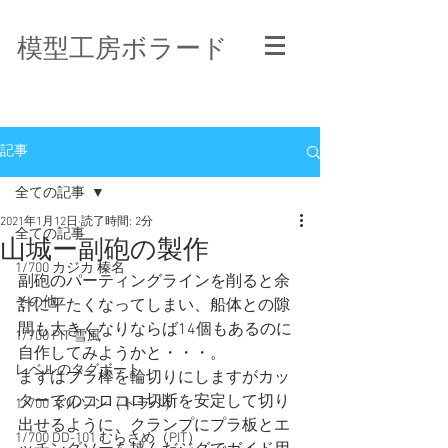
模型工房ボラード
記事
全ての記事
2021年1月12日
読了時間: 2分
全ての記事
山城ー副砲の製作
1/700 カジカ 榛名
副砲のパーティングラインを削ると余
その他
計に平たくなってしまい、船体との隙
間も大きくなりならば14個もあるのに
1/700 PIT 雪風
自作してみようかと・・・。
レベルのタグボート
まずはプラ棒を輪切りにしますがカッ
ターでのコロコロ切断を安定して切り
1/700 ネルソン（トラペ）
出せるように、クランプにプラ板とエ
1/700 DD-101 むらさめ（PIT）