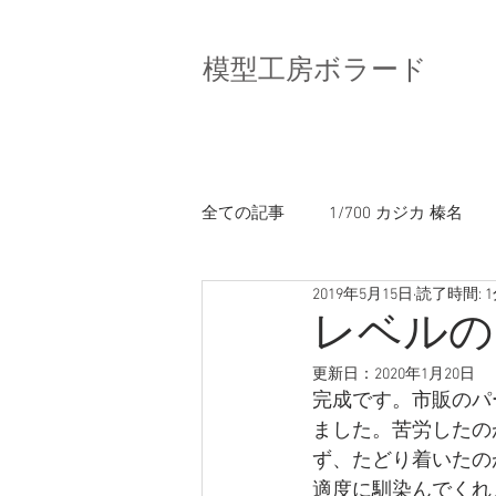
模型工房ボラード
全ての記事
1/700 カジカ 榛名
2019年5月15日
読了時間: 
1/700 DD-101 むらさめ（PIT）
レベルの
更新日：
2020年1月20日
完成です。市販のパ
ました。苦労したの
ず、たどり着いたの
適度に馴染んでくれ