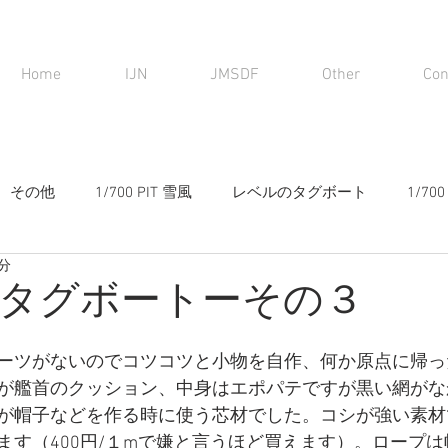
Home
IJN
JMSDF
Other
Con
その他
1/700 PIT 雪風
レベルのタグボート
1/7
1分
タグボートーその３
ーツがないのでコツコツと小物を自作、何か原点に帰っ
が艦首のクッション、中身はエポパテですが黒い網がな
が帽子などを作る時に使う芯材でした。コシが強い素材
ます（400円/１mで嫌と言うほど買えます）。ロープ