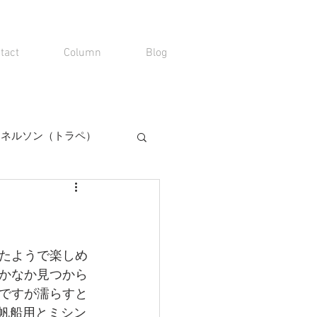
tact
Column
Blog
00 ネルソン（トラペ）
たようで楽しめ
かなか見つから
ですが濡らすと
は帆船用とミシン