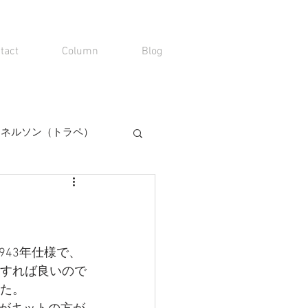
tact
Column
Blog
00 ネルソン（トラペ）
943年仕様で、
証すれば良いので
した。