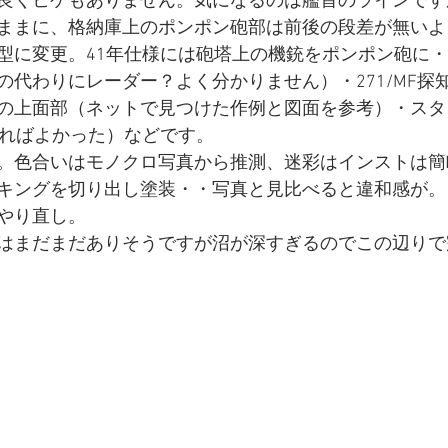
良くヒケもありません。気になるのは艦首のラインです
ままに、格納庫上のポンポン砲部は前後の段差が無いよ
型に変更。41年仕様には砲塔上の機銃をポンポン砲に
の代わりにレーダー？よく分かりません）・271/MF探
の上面部（ネットで見つけた作例と図面を参考）・スタ
すればよかった）などです。
。色合いはモノクロ写真から推測、迷彩はインストは簡
キングを切り出し塗装・・写真と見比べると違和感が。
やり直し。
はまだまだありそうですが沼が深すぎるのでこの辺りで