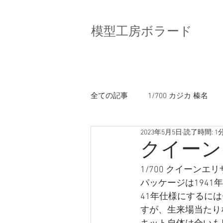
模型工房ボラード
全ての記事
1/700 カジカ 榛名
2023年5月5日
読了時間: 1
1/700 DD-101 むらさめ（PIT）
クイーンエ
1/700 クイーンエ
パッケージは1941
41年仕様にするに
すが、生来場当たり