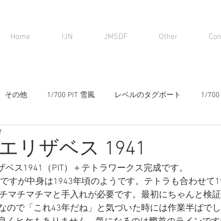
Home
IJN
JMSDF
Other
Con
その他
1/700 PIT 雪風
レベルのタグボート
1/7
分
リザベス 1941
リザベス1941（PIT）＋テトラワークス完成です。
年ですが中身は1943年頃のようです。テトラも合わせて1
はチマチマチマと手入れが必要です。最初にちゃんと検
なので「これ43年だね」と気づいた時には作業半ばで